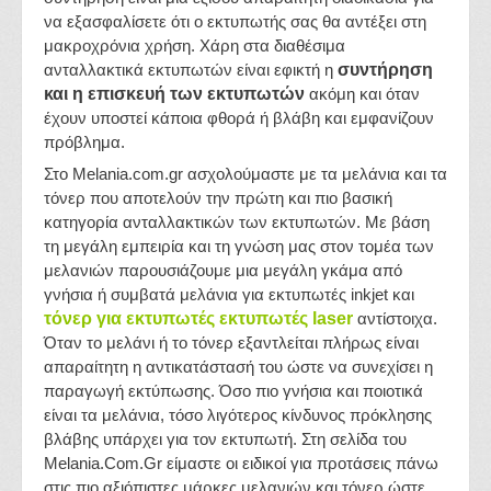
να εξασφαλίσετε ότι ο εκτυπωτής σας θα αντέξει στη
μακροχρόνια χρήση. Χάρη στα διαθέσιμα
ανταλλακτικά εκτυπωτών είναι εφικτή η
συντήρηση
και η επισκευή των εκτυπωτών
ακόμη και όταν
έχουν υποστεί κάποια φθορά ή βλάβη και εμφανίζουν
πρόβλημα.
Στο Melania.com.gr ασχολούμαστε με τα μελάνια και τα
τόνερ που αποτελούν την πρώτη και πιο βασική
κατηγορία ανταλλακτικών των εκτυπωτών. Με βάση
τη μεγάλη εμπειρία και τη γνώση μας στον τομέα των
μελανιών παρουσιάζουμε μια μεγάλη γκάμα από
γνήσια ή συμβατά μελάνια για εκτυπωτές inkjet και
τόνερ για εκτυπωτές εκτυπωτές laser
αντίστοιχα.
Όταν το μελάνι ή το τόνερ εξαντλείται πλήρως είναι
απαραίτητη η αντικατάστασή του ώστε να συνεχίσει η
παραγωγή εκτύπωσης. Όσο πιο γνήσια και ποιοτικά
είναι τα μελάνια, τόσο λιγότερος κίνδυνος πρόκλησης
βλάβης υπάρχει για τον εκτυπωτή. Στη σελίδα του
Melania.Com.Gr είμαστε οι ειδικοί για προτάσεις πάνω
στις πιο αξιόπιστες μάρκες μελανιών και τόνερ ώστε