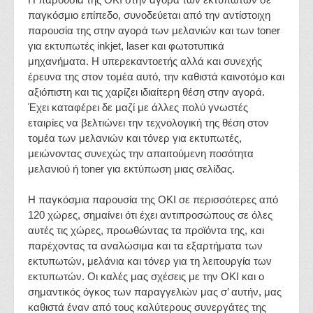
παγκόσμιο επίπεδο, συνοδεύεται από την αντίστοιχη
παρουσία της στην αγορά των μελανιών και των toner
για εκτυπωτές inkjet, laser και φωτοτυπικά
μηχανήματα. H υπερεκαντοετής αλλά και συνεχής
έρευνα της στον τομέα αυτό, την καθιστά καινοτόμο και
αξιόπιστη και τις χαρίζει ιδιαίτερη θέση στην αγορά.
Έχει καταφέρει δε μαζί με άλλες πολύ γνωστές
εταιρίες να βελτιώνει την τεχνολογική της θέση στον
τομέα των μελανιών και τόνερ για εκτυπωτές,
μειώνοντας συνεχώς την απαιτούμενη ποσότητα
μελανιού ή toner για εκτύπωση μιας σελίδας.
H παγκόσμια παρουσία της OKI σε περισσότερες από
120 χώρες, σημαίνει ότι έχει αντιπροσώπους σε όλες
αυτές τις χώρες, προωθώντας τα προϊόντα της, και
παρέχοντας τα αναλώσιμα και τα εξαρτήματα των
εκτυπωτών, μελάνια και τόνερ για τη λειτουργία των
εκτυπωτών. Οι καλές μας σχέσεις με την OKI και ο
σημαντικός όγκος των παραγγελιών μας σ’ αυτήν, μας
καθιστά έναν από τους καλύτερους συνεργάτες της